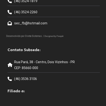
(46) 3524-1819
(46) 3524-2260
sec_fb@hotmail.com
Desenvolvido por
Direta Sistemas
. /
Designed by Freepik
Contato Subsede:
Rua Pará, 38 - Centro, Dois Vizinhos - PR
CEP: 85660-000
(46) 3536 3106
Filiado a: