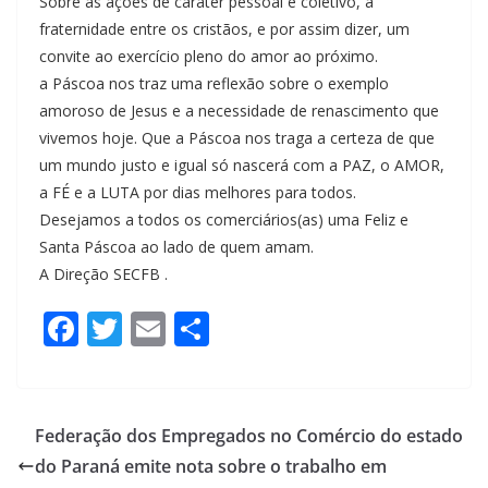
Sobre as ações de caráter pessoal e coletivo, a
fraternidade entre os cristãos, e por assim dizer, um
convite ao exercício pleno do amor ao próximo.
a Páscoa nos traz uma reflexão sobre o exemplo
amoroso de Jesus e a necessidade de renascimento que
vivemos hoje. Que a Páscoa nos traga a certeza de que
um mundo justo e igual só nascerá com a PAZ, o AMOR,
a FÉ e a LUTA por dias melhores para todos.
Desejamos a todos os comerciários(as) uma Feliz e
Santa Páscoa ao lado de quem amam.
A Direção SECFB .
F
T
E
S
a
wi
m
h
c
tt
ail
ar
e
er
e
Federação dos Empregados no Comércio do estado
b
do Paraná emite nota sobre o trabalho em