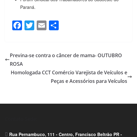
Paraná.
F
T
E
S
a
wi
m
h
c
tt
ail
ar
e
er
e
Previna-se contra o câncer de mama- OUTUBRO
b
ROSA
o
Homologada CCT Comércio Varejista de Veículos e
o
Peças e Acessórios para Veículos
k
Contato Sede:
Rua Pernambuco, 111 - Centro, Francisco Beltrão PR -