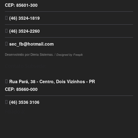
CEP: 85601-300
(46) 3524-1819
(46) 3524-2260
sec_fb@hotmail.com
Desenvolvido por
Direta Sistemas
. /
Designed by Freepik
Contato Subsede:
Rua Pará, 38 - Centro, Dois Vizinhos - PR
CEP: 85660-000
(46) 3536 3106
Filiado a: