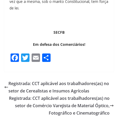
vez que a mesma, sob o manto Constitucional, tem força
de lei.
SECFB
Em defesa dos Comerciários!
F
T
E
S
a
wi
m
h
c
tt
ail
ar
e
er
e
Registrada: CCT aplicável aos trabalhadores(as) no
b
setor de Cerealistas e Insumos Agrícolas
o
Registrada: CCT aplicável aos trabalhadores(as) no
o
setor de Comércio Varejista de Material Óptico,
Fotográfico e Cinematográfico
k