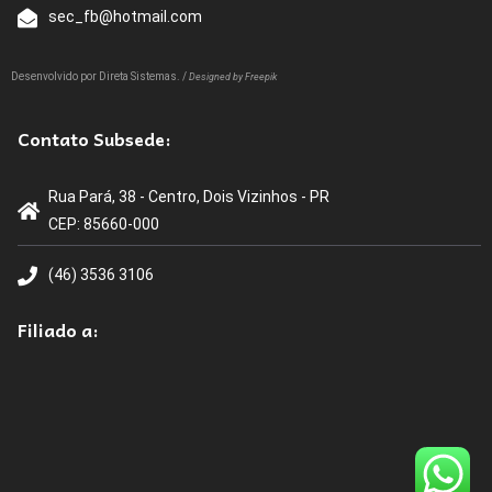
sec_fb@hotmail.com
Desenvolvido por
Direta Sistemas
. /
Designed by Freepik
Contato Subsede:
Rua Pará, 38 - Centro, Dois Vizinhos - PR
CEP: 85660-000
(46) 3536 3106
Filiado a: