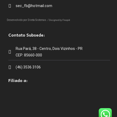
sec_fb@hotmail.com
Desenvolvido por
Direta Sistemas
. /
Designed by Freepik
Contato Subsede:
Rua Pará, 38 - Centro, Dois Vizinhos - PR
CEP: 85660-000
(46) 3536 3106
Filiado a: