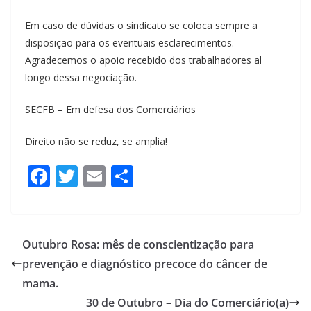
Em caso de dúvidas o sindicato se coloca sempre a
disposição para os eventuais esclarecimentos.
Agradecemos o apoio recebido dos trabalhadores al
longo dessa negociação.
SECFB – Em defesa dos Comerciários
Direito não se reduz, se amplia!
F
T
E
S
a
wi
m
h
c
tt
ail
ar
e
er
e
Outubro Rosa: mês de conscientização para
b
prevenção e diagnóstico precoce do câncer de
o
mama.
o
30 de Outubro – Dia do Comerciário(a)