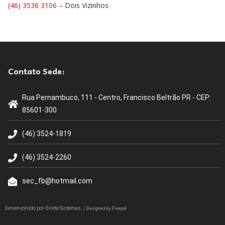
(46) 3536 3106
– Dois Vizinhos
Contato Sede:
Rua Pernambuco, 111 - Centro, Francisco Beltrão PR - CEP:
85601-300
(46) 3524-1819
(46) 3524-2260
sec_fb@hotmail.com
Desenvolvido por
Direta Sistemas
. /
Designed by Freepik