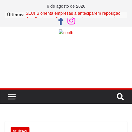
6 de agosto de 2026
SECFB orienta empresas a anteciparem reposição
Últimos:
da inflação aos Comerciários durante negociações
da Convenção Coletiva
SECFB e UNIFAEL: parceria oferece condições
especiais para os associados(as)
SECFB convida para a XXI Festa Regional das
Sementes
CNPJ: 78.123.999/0001-53
SECFB divulga orientação sobre o trabalho durante
os jogos da Seleção Brasileira na Copa 2026
Cód. Entidade: 565.158.88422-8
Neste Mês do Orgulho LGBTQIA+, o SECFB
(46) 3524-1819 | 3524-2260
manifesta seu apoio à 1ª Parada LGBTQIA+ de
Francisco Beltrão.
sec_fb@hotmail.com
NOTÍCIAS