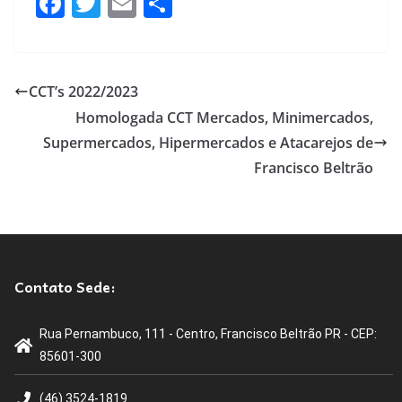
F
T
E
S
a
wi
m
h
c
tt
ail
ar
e
er
e
CCT’s 2022/2023
b
Homologada CCT Mercados, Minimercados,
o
Supermercados, Hipermercados e Atacarejos de
o
Francisco Beltrão
k
Contato Sede:
Rua Pernambuco, 111 - Centro, Francisco Beltrão PR - CEP:
85601-300
(46) 3524-1819